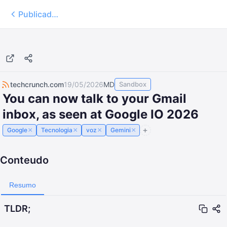
Publicados
techcrunch.com
19/05/2026
MD
Sandbox
You can now talk to your Gmail
inbox, as seen at Google IO 2026
×
×
×
×
Google
Tecnologia
voz
Gemini
Conteudo
Resumo
TLDR;