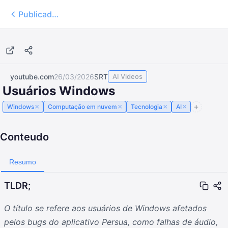
Publicados
13:13
youtube.com
26/03/2026
SRT
AI Videos
Usuários Windows
×
×
×
×
Windows
Computação em nuvem
Tecnologia
AI
Conteudo
Resumo
TLDR;
O título se refere aos usuários de Windows afetados
pelos bugs do aplicativo Persua, como falhas de áudio,