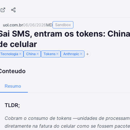
uol.com.br
06/06/2026
MD
Sandbox
Sai SMS, entram os tokens: China 
de celular
×
×
×
×
Tecnologia
China
Tokens
Anthropic
Conteudo
Resumo
TLDR;
Cobram o consumo de tokens —unidades de processame
diretamente na fatura do celular como se fossem pacot