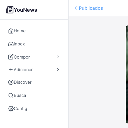
Publicados
YouNews
Home
Inbox
Compor
Adicionar
Discover
Busca
Config