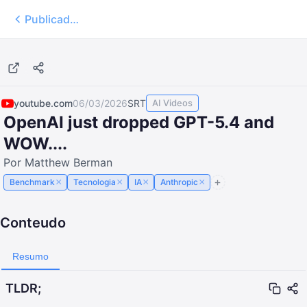
Publicados
16:27
youtube.com
06/03/2026
SRT
AI Videos
OpenAI just dropped GPT-5.4 and
WOW....
Por Matthew Berman
×
×
×
×
Benchmark
Tecnologia
IA
Anthropic
Conteudo
Resumo
TLDR;