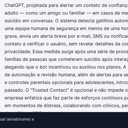
ChatGPT, projetada para alertar um contato de confianç
adulto — como um amigo ou familiar — em casos de me
suicídio em conversas. O sistema detecta gatilhos autom
uma equipe humana de segurança em menos de uma hora 
grave, envia um alerta breve por e-mail, SMS ou notific
contato a verificar o usuário, sem revelar detalhes da c
privacidade. Essa medida surge após uma série de proce
famílias de pessoas que cometeram suicídio após inter
alegando que o bot incentivou ou auxiliou nos planos. 
de automação e revisão humana, além de alertas para se
e controles parentais opcionais para adolescentes, int
passado. O "Trusted Contact" é opcional e não impede o
empresa enfatiza que faz parte de esforços contínuos pa
em momentos de distress, colaborando com clínicos, pe
de políticas. (198 palavras)
al (email/nome) e