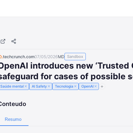
techcrunch.com
07/05/2026
MD
Sandbox
OpenAI introduces new ‘Trusted 
safeguard for cases of possible 
×
×
×
×
Saúde mental
AI Safety
Tecnologia
OpenAI
Conteudo
Resumo