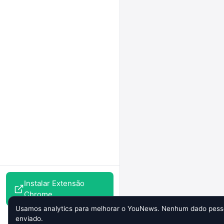
Instalar Extensão
Chrome
Usamos analytics para melhorar o YouNews. Nenhum dado pesso
enviado.
Perfil