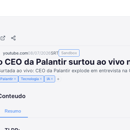
youtube.com
08/07/2026
SRT
Sandbox
o CEO da Palantir surtou ao vivo
Surtada ao vivo: CEO da Palantir explode em entrevista n
×
×
×
Palantir
Tecnologia
IA
Conteudo
Resumo