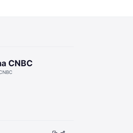
19:05
 na CNBC
a CNBC