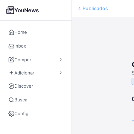
Publicados
YouNews
Home
Inbox
Compor
Adicionar
Discover
Busca
Config