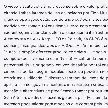
O vídeo discute ceticismo crescente sobre o valor práti
citando limites internos de uso anunciados por Elon Mus
grandes operações estão controlando custos; muitos ex
modelos consomem tokens demais, estouram orçamentos 
não entregam valor claro, além de supostamente “roubar
A entrevista de Alex Karp, CEO da Palantir, na CNBC é o
confiança nas grandes labs de IA (OpenAI, Anthropic), c
“puros” e propõe oferecer produto completo — modelo 
compute (possivelmente com Nvidia) — cobrando por res
percentual do valor gerado, em vez de tarifar por token
empresas podem pegar modelos abertos e pós-treiná‑los
extrair mais utilidade. O discurso tem tom de venda do p
apela a clientes governamentais e infraestrutura crítica,
menção a alternativas de precificação (pagar por resulta
Sam Altman, de dividir receitas geradas pela IA, além d
mercado pode migrar para modelos que cobrem pelo im