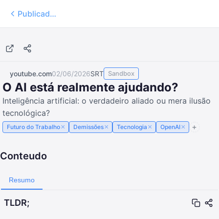
Publicados
20:12
youtube.com
02/06/2026
SRT
Sandbox
O AI está realmente ajudando?
Inteligência artificial: o verdadeiro aliado ou mera ilusão
tecnológica?
×
×
×
×
Futuro do Trabalho
Demissões
Tecnologia
OpenAI
Conteudo
Resumo
TLDR;