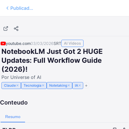
Publicados
11:30
youtube.com
03/03/2026
SRT
AI Videos
NotebookLM Just Got 2 HUGE
Updates: Full Workflow Guide
(2026)!
Por Universe of AI
×
×
×
×
Claude
Tecnologia
Notetaking
IA
Conteudo
Resumo