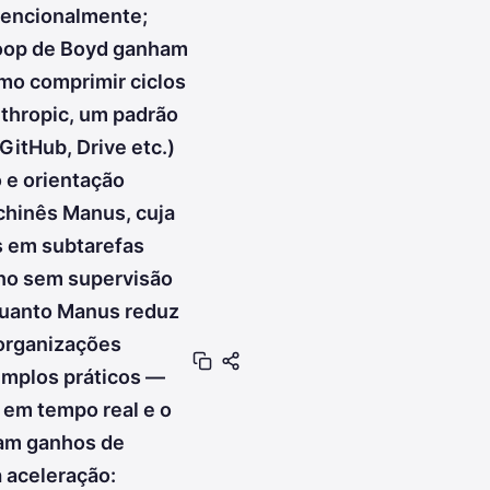
tencionalmente;
Loop de Boyd ganham
mo comprimir ciclos
nthropic, um padrão
GitHub, Drive etc.)
 e orientação
chinês Manus, cuja
s em subtarefas
lho sem supervisão
quanto Manus reduz
 organizações
xemplos práticos —
 em tempo real e o
ram ganhos de
 aceleração: