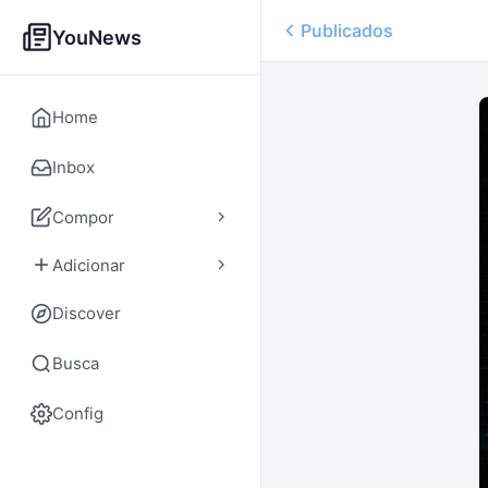
Publicados
YouNews
Home
Inbox
Compor
Adicionar
Discover
Busca
Config