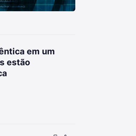
gêntica em um
s estão
ca