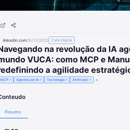
linkedin.com
26/12/2025
Cafe Digital
Navegando na revolução da IA a
mundo VUCA: como MCP e Manu
redefinindo a agilidade estratégi
×
×
×
×
MCP
Agentes de IA
Tecnologia
Anthropic
Conteudo
Resumo