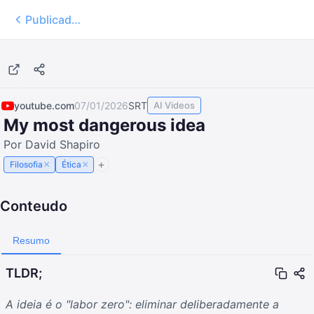
Publicados
23:18
youtube.com
07/01/2026
SRT
AI Videos
My most dangerous idea
Por David Shapiro
×
×
Filosofia
Ética
Conteudo
Resumo
TLDR;
A ideia é o "labor zero": eliminar deliberadamente a