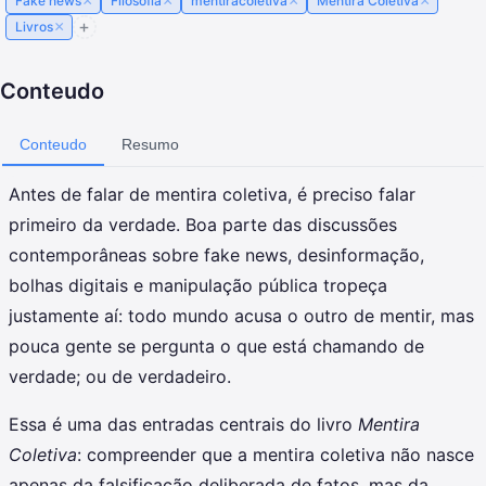
×
×
×
×
Fake news
Filosofia
mentiracoletiva
Mentira Coletiva
×
Livros
Conteudo
Conteudo
Resumo
Antes de falar de mentira coletiva, é preciso falar
primeiro da verdade. Boa parte das discussões
contemporâneas sobre fake news, desinformação,
bolhas digitais e manipulação pública tropeça
justamente aí: todo mundo acusa o outro de mentir, mas
pouca gente se pergunta o que está chamando de
verdade; ou de verdadeiro.
Essa é uma das entradas centrais do livro
Mentira
Coletiva
: compreender que a mentira coletiva não nasce
apenas da falsificação deliberada de fatos, mas da