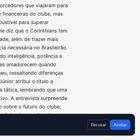
torcedores que viajaram para
e financeiras do clube, mas
ustível para superar
e diz que o Corinthians tem
dade, além de trazer mais
ia necessária no Brasileirão.
 inteligência, potência e
dores amadurecem quando
peu, ressaltando diferenças
únior atribui o título a
a tática, lembrando que uma
ivo. A entrevista surpreende
 sobre o futuro do clube;
ítulos internacionais.
Recusar
Aceitar