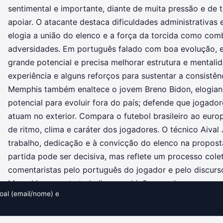
sentimental e importante, diante de muita pressão e de 
apoiar. O atacante destaca dificuldades administrativas 
elogia a união do elenco e a força da torcida como comb
adversidades. Em português falado com boa evolução, el
grande potencial e precisa melhorar estrutura e mentali
experiência e alguns reforços para sustentar a consistênc
Memphis também enaltece o jovem Breno Bidon, elogiando
potencial para evoluir fora do país; defende que joga
atuam no exterior. Compara o futebol brasileiro ao euro
de ritmo, clima e caráter dos jogadores. O técnico Aival J
trabalho, dedicação e à convicção do elenco na propost
partida pode ser decisiva, mas reflete um processo colet
comentaristas pelo português do jogador e pelo discurso
Memphis promete trabalho e ambição para buscar novos t
al (email/nome) e