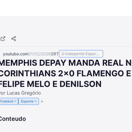
youtube.com
01/02/2026
SRT
O Indepente Esportes
MEMPHIS DEPAY MANDA REAL N
CORINTHIANS 2x0 FLAMENGO E
FELIPE MELO E DENILSON
Por Lucas Gregório
×
×
Futebol
Esporte
Conteudo