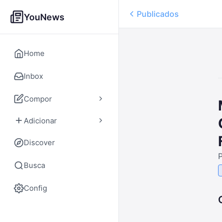
Publicados
YouNews
Home
Inbox
Compor
Adicionar
Discover
Busca
Config