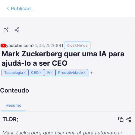
Publicados
4:36
youtube.com
24/03/2026
SRT
KioskNews
Mark Zuckerberg quer uma IA para
ajudá-lo a ser CEO
×
×
×
×
Tecnologia
CEO
IA
Produtividade
Conteudo
Resumo
TLDR;
Mark Zuckerberg quer usar uma IA para automatizar