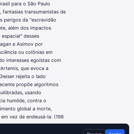
Brasil para o São Paulo
, fantasias transumanistas de
os perigos da "escravidão
ente, além dos impactos
o espacial" desses
 Sagan e Asimov por
sciência ou colônias em
do interesses egoístas com
 Artemis, que evoca a
leiser rejeita o lado
recente propõe algoritmos
uilibradas, usando
ia humilde, contra o
cimento global a morte,
a em vez de endeusá-la. (198