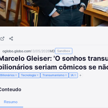
oglobo.globo.com
13/05/2026
MD
Sandbox
Marcelo Gleiser: 'O sonhos tran
bilionários seriam cômicos se nã
×
×
×
×
Bilionários
Tecnologia
Transumanismo
IA
Conteudo
Resumo