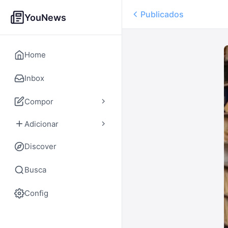
Publicados
YouNews
Home
Inbox
Compor
Adicionar
Discover
Busca
Config