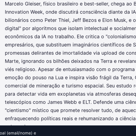
Marcelo Gleiser, físico brasileiro e best-seller, chega ao 
Innovation Week, onde discutirá consciência diante da IA
bilionários como Peter Thiel, Jeff Bezos e Elon Musk, e 
digital" por algoritmos que isolam intelectual e socialm
econômicos da IA no trabalho. Ele critica o "colonialism
empresários, que substituem imaginários científicos de
promessas delirantes de imortalidade via upload de con
Marte, ignorando os bilhões deixados na Terra e revelan
viés religioso. Apesar de entusiasmado com o programa
emoção do pouso na Lua e inspira visão frágil da Terra, G
comercial de mineração e turismo espacial. Seu estudo 
para detectar vida em exoplanetas via atmosferas deseq
telescópios como James Webb e ELT. Defende uma ciênc
"cientismo" místico que promete resolver tudo, de aque
enfraquecendo políticas reais e rehumanizando a ciênci
palavras)
al (email/nome) e