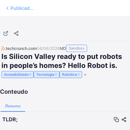
Publicados
techcrunch.com
04/06/2026
MD
Sandbox
Is Silicon Valley ready to put robots
in people’s homes? Hello Robot is.
×
×
×
Acessibilidade
Tecnologia
Robótica
Conteudo
Resumo
TLDR;