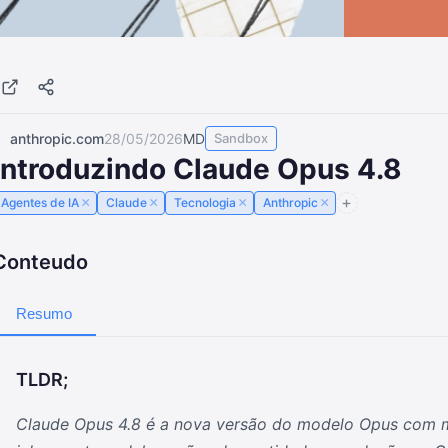
anthropic.com
28/05/2026
MD
Sandbox
Introduzindo Claude Opus 4.8
×
×
×
×
Agentes de IA
Claude
Tecnologia
Anthropic
Conteudo
Resumo
TLDR;
Claude Opus 4.8 é a nova versão do modelo Opus com 