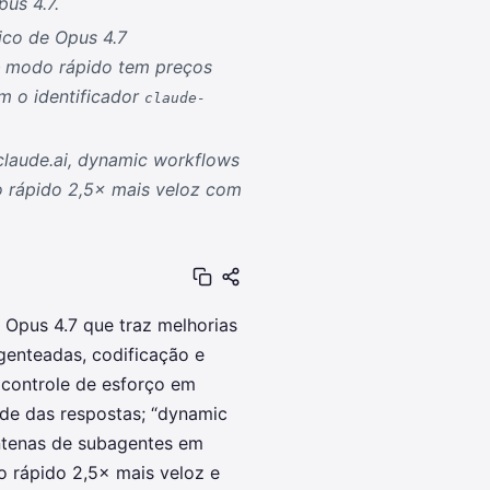
us 4.7.
ico de Opus 4.7
— modo rápido tem preços
m o identificador
claude-
claude.ai, dynamic workflows
o rápido 2,5× mais veloz com
 Opus 4.7 que traz melhorias
enteadas, codificação e
: controle de esforço em
ade das respostas; “dynamic
ntenas de subagentes em
do rápido 2,5× mais veloz e