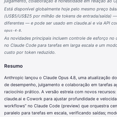
julgamento, colaboração e honestidade em relação ao Op
Está disponível globalmente hoje pelo mesmo preço bás
(US$5/US$25 por milhão de tokens de entrada/saída) 
diferentes — e pode ser usado em claude.ai e via API co
.
opus-4-8
As novidades principais incluem controle de esforço no 
no Claude Code para tarefas em larga escala e um mod
custo por token reduzido.
Resumo
Anthropic lançou o Claude Opus 4.8, uma atualização do
de desempenho, julgamento e colaboração em tarefas ag
raciocínio prático. A versão estreia com novos recursos
claude.ai e Cowork para ajustar profundidade e velocid
workflows” no Claude Code (preview) que orquestra ce
paralelo para tarefas em escala, verificando saídas; mo