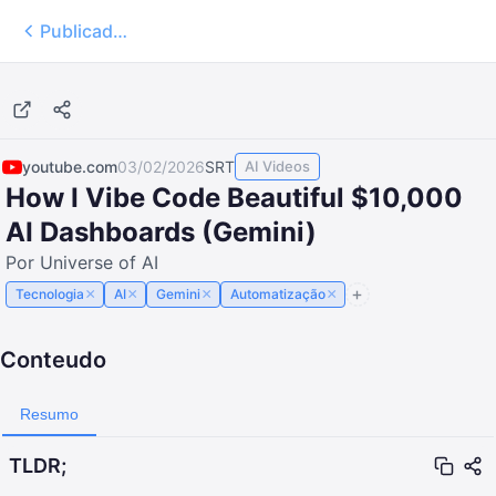
Publicados
8:35
youtube.com
03/02/2026
SRT
AI Videos
How I Vibe Code Beautiful $10,000
AI Dashboards (Gemini)
Por Universe of AI
×
×
×
×
Tecnologia
AI
Gemini
Automatização
Conteudo
Resumo
TLDR;