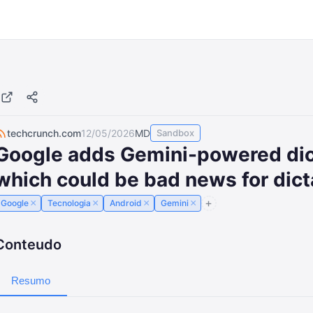
techcrunch.com
12/05/2026
MD
Sandbox
Google adds Gemini-powered dict
which could be bad news for dict
×
×
×
×
Google
Tecnologia
Android
Gemini
Conteudo
Resumo