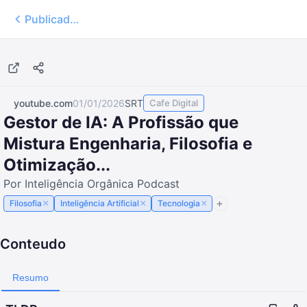
Publicados
1:09:55
youtube.com
01/01/2026
SRT
Cafe Digital
Gestor de IA: A Profissão que
Mistura Engenharia, Filosofia e
Otimização...
Por Inteligência Orgânica Podcast
×
×
×
Filosofia
Inteligência Artificial
Tecnologia
Conteudo
Resumo