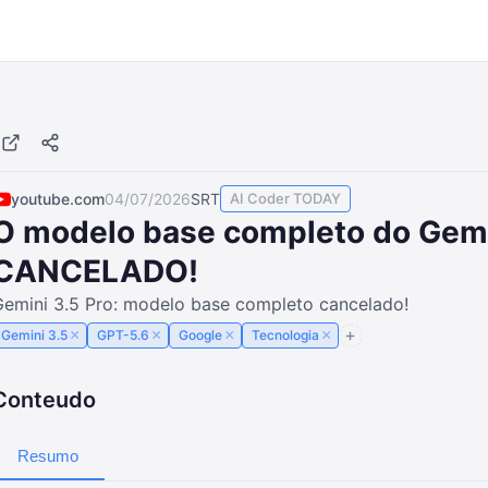
youtube.com
04/07/2026
SRT
AI Coder TODAY
O modelo base completo do Gemin
CANCELADO!
Gemini 3.5 Pro: modelo base completo cancelado!
×
×
×
×
Gemini 3.5
GPT-5.6
Google
Tecnologia
Conteudo
Resumo