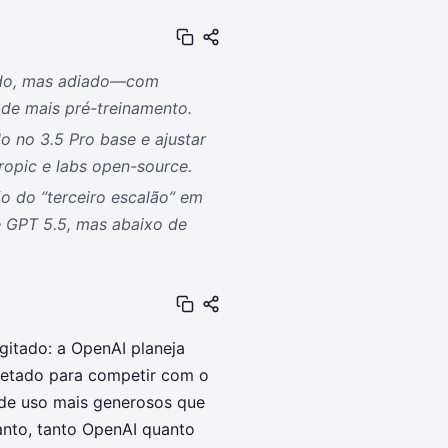
lado, mas adiado—com
de mais pré-treinamento.
o no 3.5 Pro base e ajustar
opic e labs open-source.
ão do “terceiro escalão” em
e GPT 5.5, mas abaixo de
gitado: a OpenAI planeja
ojetado para competir com o
 de uso mais generosos que
tanto, tanto OpenAI quanto