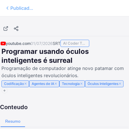
Publicados
7:22
youtube.com
01/07/2026
SRT
AI Coder TODAY
Programar usando óculos
inteligentes é surreal
Programação de computador atinge novo patamar com
óculos inteligentes revolucionários.
×
×
×
×
Codificação
Agentes de IA
Tecnologia
Óculos Inteligentes
Conteudo
Resumo