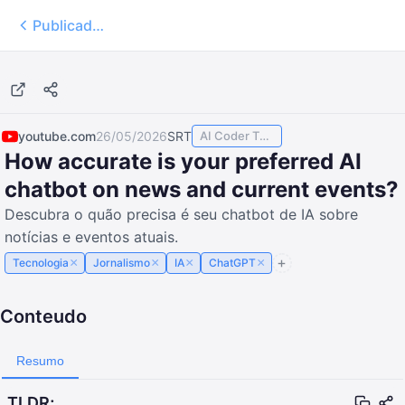
Publicados
6:48
youtube.com
26/05/2026
SRT
AI Coder TODAY
How accurate is your preferred AI
chatbot on news and current events?
Descubra o quão precisa é seu chatbot de IA sobre
notícias e eventos atuais.
×
×
×
×
Tecnologia
Jornalismo
IA
ChatGPT
Conteudo
Resumo
TLDR;