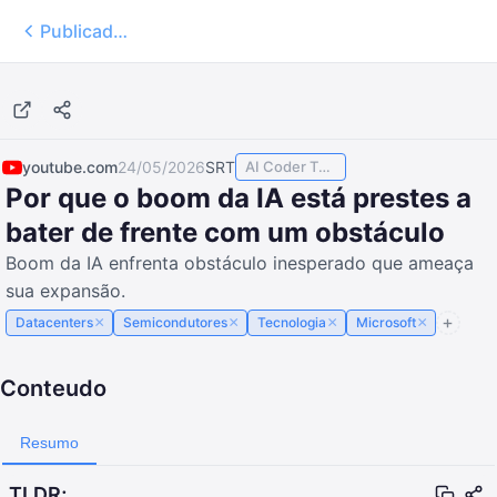
Publicados
23:37
youtube.com
24/05/2026
SRT
AI Coder TODAY
Por que o boom da IA está prestes a
bater de frente com um obstáculo
Boom da IA enfrenta obstáculo inesperado que ameaça
sua expansão.
×
×
×
×
Datacenters
Semicondutores
Tecnologia
Microsoft
Conteudo
Resumo
TLDR;