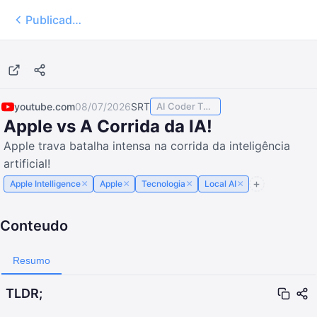
Publicados
7:03
youtube.com
08/07/2026
SRT
AI Coder TODAY
Apple vs A Corrida da IA!
Apple trava batalha intensa na corrida da inteligência
artificial!
×
×
×
×
Apple Intelligence
Apple
Tecnologia
Local AI
Conteudo
Resumo
TLDR;