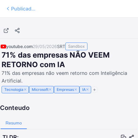
Publicados
12:26
youtube.com
29/05/2026
SRT
Sandbox
71% das empresas NÃO VEEM
RETORNO com IA
71% das empresas não veem retorno com Inteligência
Artificial.
×
×
×
×
Tecnologia
Microsoft
Empresas
IA
Conteudo
Resumo
TLDR;