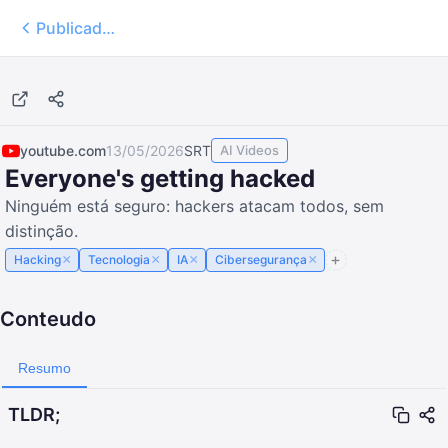
Publicados
youtube.com
13/05/2026
SRT
AI Videos
Everyone's getting hacked
Ninguém está seguro: hackers atacam todos, sem
distinção.
×
×
×
×
Hacking
Tecnologia
IA
Cibersegurança
Conteudo
Resumo
TLDR;