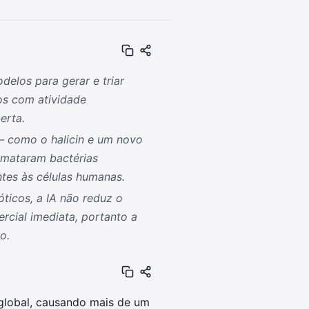
delos para gerar e triar
os com atividade
erta.
 como o halicin e um novo
e mataram bactérias
ntes às células humanas.
óticos, a IA não reduz o
rcial imediata, portanto a
o.
global, causando mais de um