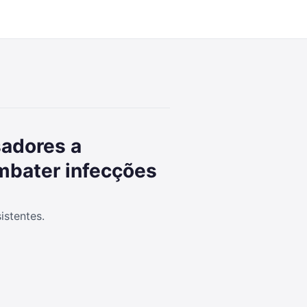
8:02
sadores a
ombater infecções
istentes.