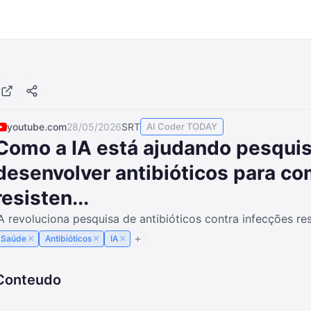
youtube.com
28/05/2026
SRT
AI Coder TODAY
Como a IA está ajudando pesqui
desenvolver antibióticos para c
resisten...
A revoluciona pesquisa de antibióticos contra infecções res
×
×
×
Saúde
Antibióticos
IA
Conteudo