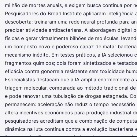
milhão de mortes anuais, e exigem busca contínua por no
Pesquisadores do Broad Institute aplicaram inteligência ar
descoberta: treinaram uma rede neural profunda para ana
predizer atividade antibacteriana. A abordagem digital p
físicas e gerar virtualmente bilhões de moléculas, levando
um composto novo e poderoso capaz de matar bactérias
mecanismo inédito. Em testes práticos, a IA selecionou 
fragmentos químicos; dois foram sintetizados e testado
eficácia contra gonorreia resistente sem toxicidade hum
Especialistas destacam que a IA amplia enormemente a v
triagem molecular, comparada ao método tradicional de
e pode renovar uma tubulação de drogas estagnada. Con
permanecem: aceleração não reduz o tempo necessário d
altera incentivos econômicos para produção industrial de
pesquisadores acreditam que a combinação de computa
dinâmica na luta contínua contra a evolução bacteriana 