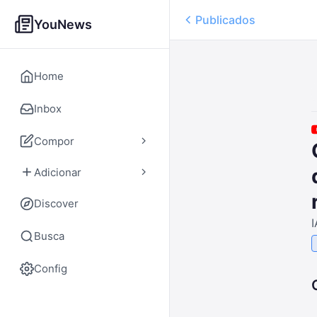
Publicados
YouNews
Home
Inbox
Compor
Adicionar
Discover
I
Busca
Config