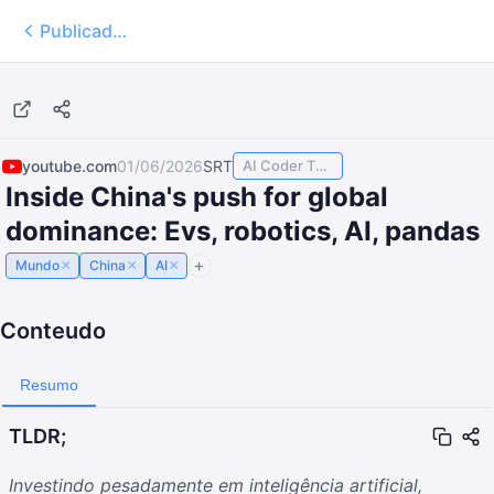
Publicados
23:26
youtube.com
01/06/2026
SRT
AI Coder TODAY
Inside China's push for global
dominance: Evs, robotics, AI, pandas
×
×
×
Mundo
China
AI
Conteudo
Resumo
TLDR;
Investindo pesadamente em inteligência artificial,