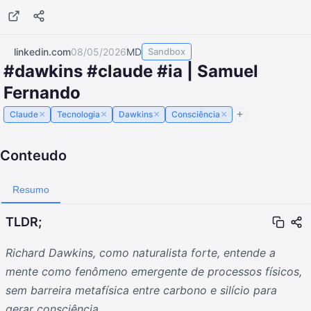
linkedin.com
08/05/2026
MD
Sandbox
#dawkins #claude #ia | Samuel
Fernando
×
×
×
×
Claude
Tecnologia
Dawkins
Consciência
Conteudo
Resumo
TLDR;
Richard Dawkins, como naturalista forte, entende a
mente como fenômeno emergente de processos físicos,
sem barreira metafísica entre carbono e silício para
gerar consciência.