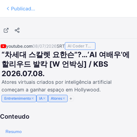
Publicados
3:25
youtube.com
08/07/2026
SRT
AI Coder TODAY
“차세대 스칼렛 요한슨”?…‘AI 여배우’에
할리우드 발칵 [W 언박싱] / KBS
2026.07.08.
Atores virtuais criados por inteligência artificial
começam a ganhar espaço em Hollywood.
×
×
×
Entretenimento
IA
Atores
Conteudo
Resumo