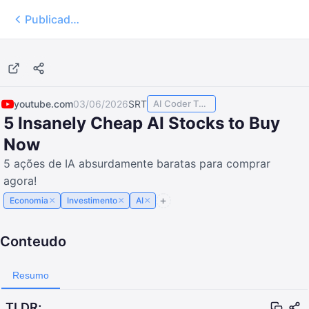
Publicados
12:15
youtube.com
03/06/2026
SRT
AI Coder TODAY
5 Insanely Cheap AI Stocks to Buy
Now
5 ações de IA absurdamente baratas para comprar
agora!
×
×
×
Economia
Investimento
AI
Conteudo
Resumo
TLDR;