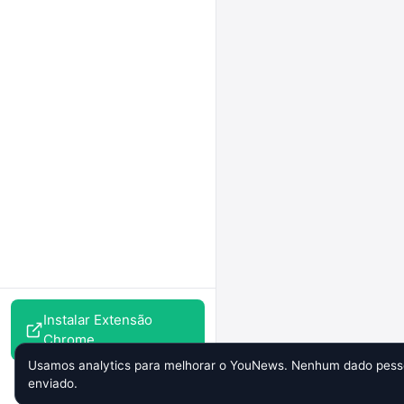
Instalar Extensão
Chrome
Usamos analytics para melhorar o YouNews. Nenhum dado pesso
enviado.
Perfil