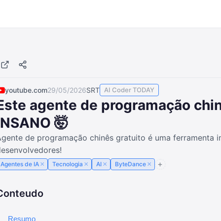
youtube.com
29/05/2026
SRT
AI Coder TODAY
Este agente de programação chi
INSANO 🤯
Agente de programação chinês gratuito é uma ferramenta i
desenvolvedores!
×
×
×
×
Agentes de IA
Tecnologia
AI
ByteDance
Conteudo
Resumo