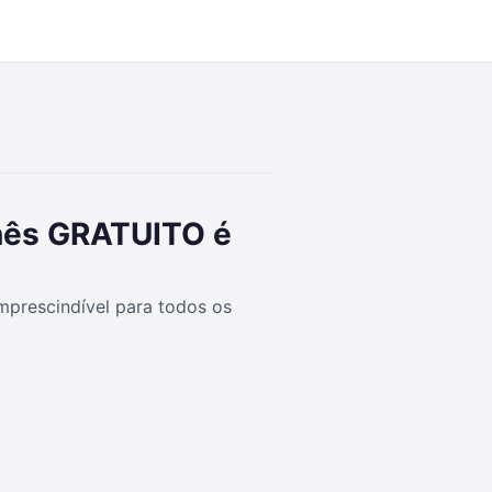
8:10
nês GRATUITO é
mprescindível para todos os