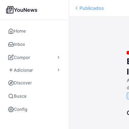
Publicados
YouNews
Home
Inbox
Compor
Adicionar
Discover
Busca
Config