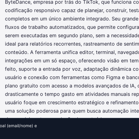
ByteDance, empresa por trás do TikTok, que funciona 
codificação responsivo capaz de planejar, construir, test
completos em um único ambiente integrado. Seu grande d
fluxos de trabalho automatizados, que permite configurar
serem executadas em segundo plano, sem a necessidade
ideal para relatórios recorrentes, rastreamento de senti
conteúdo. A ferramenta unifica editor, terminal, navega
integrações em um só espaço, oferecendo visão em tem
feito, suporte a entrada por voz, adaptação dinâmica c
usuário e conexão com ferramentas como Figma e banco
plano gratuito com acesso a modelos avançados de IA, 
drasticamente o tempo gasto em atividades manuais repe
usuário foque em crescimento estratégico e refinamento
uma solução poderosa para quem busca automação inteli
desenvolvimento e produção de conteúdo.
al (email/nome) e