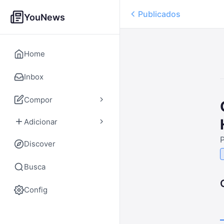
Publicados
YouNews
Home
Inbox
Compor
Adicionar
Discover
Busca
Config