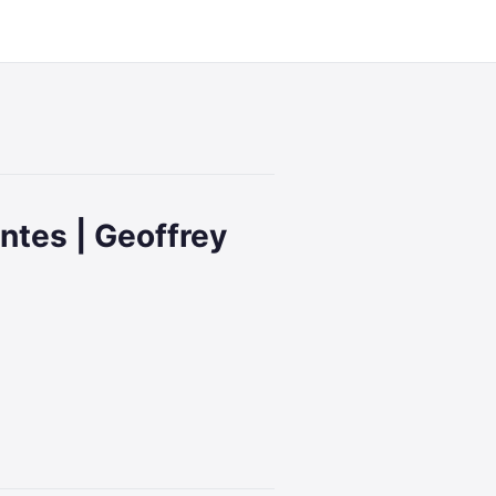
19:16
tes | Geoffrey