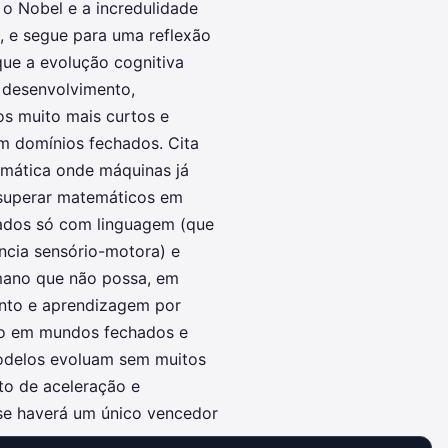
o Nobel e a incredulidade
p, e segue para uma reflexão
que a evolução cognitiva
 desenvolvimento,
s muito mais curtos e
em domínios fechados. Cita
mática onde máquinas já
 superar matemáticos em
nados só com linguagem (que
cia sensório-motora) e
umano que não possa, em
ento e aprendizagem por
ro em mundos fechados e
odelos evoluam sem muitos
to de aceleração e
 se haverá um único vencedor