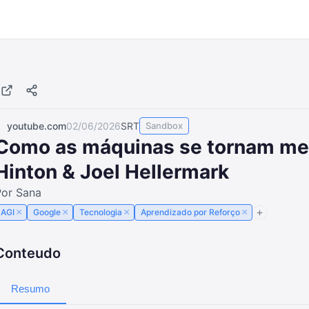
youtube.com
02/06/2026
SRT
Sandbox
Como as máquinas se tornam men
Hinton & Joel Hellermark
Por Sana
×
×
×
×
AGI
Google
Tecnologia
Aprendizado por Reforço
Conteudo
Resumo