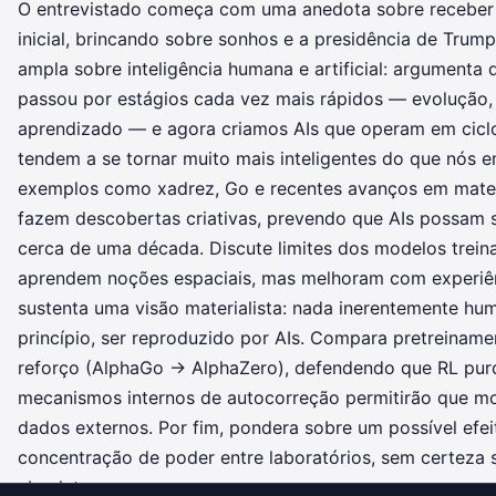
O entrevistado começa com uma anedota sobre receber 
inicial, brincando sobre sonhos e a presidência de Trum
ampla sobre inteligência humana e artificial: argumenta 
passou por estágios cada vez mais rápidos — evolução,
aprendizado — e agora criamos AIs que operam em ciclo
tendem a se tornar muito mais inteligentes do que nós 
exemplos como xadrez, Go e recentes avanços em mate
fazem descobertas criativas, prevendo que AIs possam
cerca de uma década. Discute limites dos modelos trei
aprendem noções espaciais, mas melhoram com experiên
sustenta uma visão materialista: nada inerentemente h
princípio, ser reproduzido por AIs. Compara pretreinam
reforço (AlphaGo → AlphaZero), defendendo que RL pu
mecanismos internos de autocorreção permitirão que m
dados externos. Por fim, pondera sobre um possível efei
concentração de poder entre laboratórios, sem certeza
absoluto.