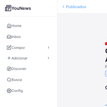
Publicados
YouNews
Home
Inbox
Compor
Adicionar
P
Discover
Busca
Config