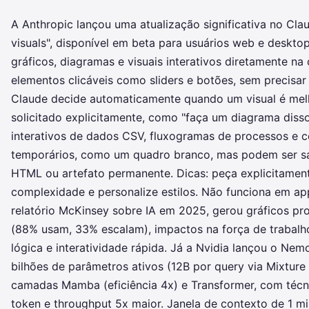
A Anthropic lançou uma atualização significativa no Cl
visuals", disponível em beta para usuários web e deskto
gráficos, diagramas e visuais interativos diretamente n
elementos clicáveis como sliders e botões, sem precisar
Claude decide automaticamente quando um visual é melh
solicitado explicitamente, como "faça um diagrama diss
interativos de dados CSV, fluxogramas de processos e 
temporários, como um quadro branco, mas podem ser s
HTML ou artefato permanente. Dicas: peça explicitamen
complexidade e personalize estilos. Não funciona em a
relatório McKinsey sobre IA em 2025, gerou gráficos pro
(88% usam, 33% escalam), impactos na força de trabalh
lógica e interatividade rápida. Já a Nvidia lançou o Ne
bilhões de parâmetros ativos (12B por query via Mixture 
camadas Mamba (eficiência 4x) e Transformer, com técni
token e throughput 5x maior. Janela de contexto de 1 mi