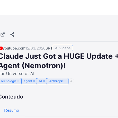
youtube.com
12/03/2026
SRT
AI Videos
Claude Just Got a HUGE Update +
Agent (Nemotron)!
or Universe of AI
×
×
×
×
Tecnologia
agent
IA
Anthropic
Conteudo
Resumo