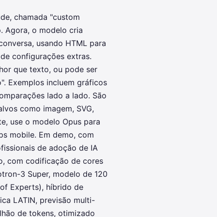
aude, chamada "custom
p. Agora, o modelo cria
a conversa, usando HTML para
 de configurações extras.
or que texto, ou pode ser
o". Exemplos incluem gráficos
comparações lado a lado. São
alvos como imagem, SVG,
te, use o modelo Opus para
pps mobile. Em demo, com
fissionais de adoção de IA
o, com codificação de cores
motron-3 Super, modelo de 120
of Experts), híbrido de
ca LATIN, previsão multi-
lhão de tokens, otimizado