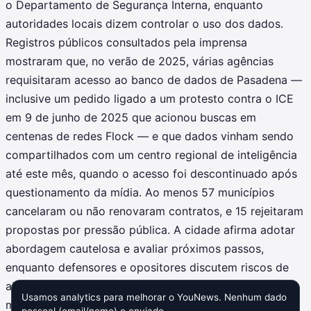
o Departamento de Segurança Interna, enquanto
autoridades locais dizem controlar o uso dos dados.
Registros públicos consultados pela imprensa
mostraram que, no verão de 2025, várias agências
requisitaram acesso ao banco de dados de Pasadena —
inclusive um pedido ligado a um protesto contra o ICE
em 9 de junho de 2025 que acionou buscas em
centenas de redes Flock — e que dados vinham sendo
compartilhados com um centro regional de inteligência
até este mês, quando o acesso foi descontinuado após
questionamento da mídia. Ao menos 57 municípios
cancelaram ou não renovaram contratos, e 15 rejeitaram
propostas por pressão pública. A cidade afirma adotar
abordagem cautelosa e avaliar próximos passos,
enquanto defensores e opositores discutem riscos de
abusos, vazamentos e condenações errôneas e exigem
Usamos analytics para melhorar o YouNews. Nenhum dado
maior transparência imediata agora.
pessoal (email/nome) e enviado.