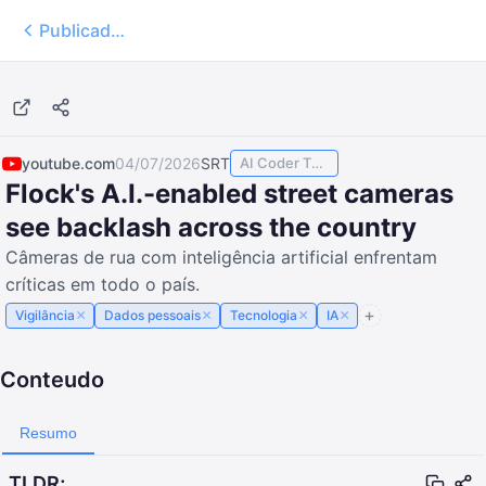
Publicados
6:08
youtube.com
04/07/2026
SRT
AI Coder TODAY
Flock's A.I.-enabled street cameras
see backlash across the country
Câmeras de rua com inteligência artificial enfrentam
críticas em todo o país.
×
×
×
×
Vigilância
Dados pessoais
Tecnologia
IA
Conteudo
Resumo
TLDR;