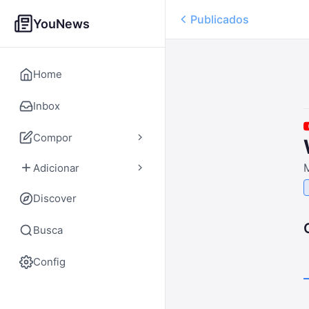
Publicados
YouNews
Home
Inbox
Compor
M
Adicionar
Discover
Busca
Config