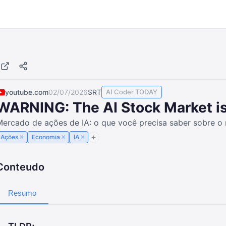
youtube.com
02/07/2026
SRT
AI Coder TODAY
WARNING: The AI Stock Market is
ercado de ações de IA: o que você precisa saber sobre o 
×
×
×
Ações
Economia
IA
Conteudo
Resumo