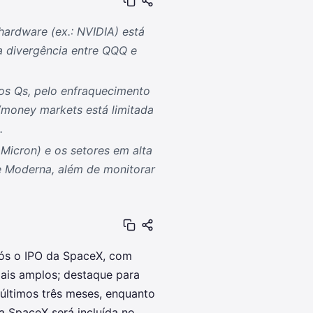
hardware (ex.: NVIDIA) está
a divergência entre QQQ e
os Qs, pelo enfraquecimento
h/money markets está limitada
.
Micron) e os setores em alta
e Moderna, além de monitorar
ós o IPO da SpaceX, com
ais amplos; destaque para
últimos três meses, enquanto
 SpaceX será incluída no