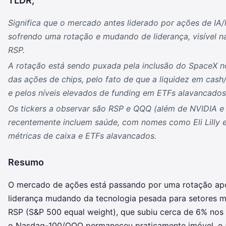
TLDR;
Significa que o mercado antes liderado por ações de IA/
sofrendo uma rotação e mudando de liderança, visível n
RSP.
A rotação está sendo puxada pela inclusão do SpaceX n
das ações de chips, pelo fato de que a liquidez em cas
e pelos níveis elevados de funding em ETFs alavancados
Os tickers a observar são RSP e QQQ (além de NVIDIA e 
recentemente incluem saúde, com nomes como Eli Lilly 
métricas de caixa e ETFs alavancados.
Resumo
O mercado de ações está passando por uma rotação ap
liderança mudando da tecnologia pesada para setores m
RSP (S&P 500 equal weight), que subiu cerca de 6% nos 
o Nasdaq-100/QQQ permaneceu praticamente imóvel, e a