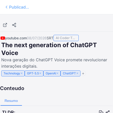
Publicados
18:20
youtube.com
08/07/2026
SRT
AI Coder TODAY
The next generation of ChatGPT
Voice
Nova geração do ChatGPT Voice promete revolucionar
interações digitais.
×
×
×
×
Technology
GPT-5.5
OpenAI
ChatGPT
Conteudo
Resumo
TLDR;