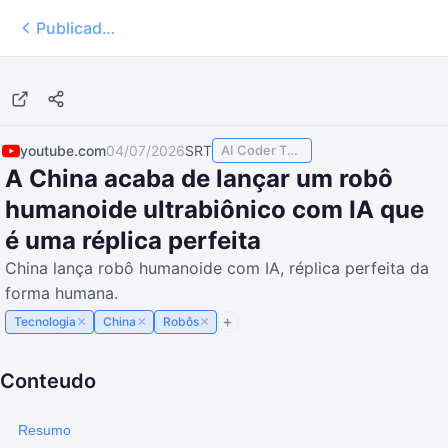
Publicados
13:31
youtube.com
04/07/2026
SRT
AI Coder TODAY
A China acaba de lançar um robô
humanoide ultrabiônico com IA que
é uma réplica perfeita
China lança robô humanoide com IA, réplica perfeita da
forma humana.
×
×
×
Tecnologia
China
Robôs
Conteudo
Resumo