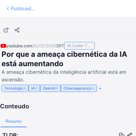
Publicados
7:32
youtube.com
26/05/2026
SRT
AI Coder TODAY
Por que a ameaça cibernética da IA
está aumentando
A ameaça cibernética da inteligência artificial está em
ascensão.
×
×
×
×
Tecnologia
IA
OpenAI
Cibersegurança
Conteudo
Resumo
TLDR;