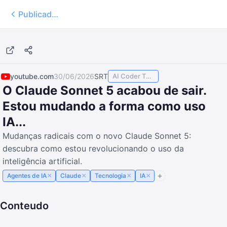
Publicados
11:56
youtube.com
30/06/2026
SRT
AI Coder TODAY
O Claude Sonnet 5 acabou de sair.
Estou mudando a forma como uso
IA...
Mudanças radicais com o novo Claude Sonnet 5:
descubra como estou revolucionando o uso da
inteligência artificial.
×
×
×
×
Agentes de IA
Claude
Tecnologia
IA
Conteudo