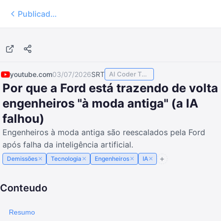
Publicados
10:07
youtube.com
03/07/2026
SRT
AI Coder TODAY
Por que a Ford está trazendo de volta
engenheiros "à moda antiga" (a IA
falhou)
Engenheiros à moda antiga são reescalados pela Ford
após falha da inteligência artificial.
×
×
×
×
Demissões
Tecnologia
Engenheiros
IA
Conteudo
Resumo