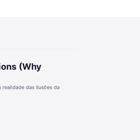
28:52
sions (Why
realidade das ilusões da