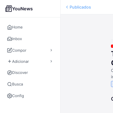
Publicados
YouNews
Home
Inbox
Compor
Adicionar
C
Discover
i
Busca
Config