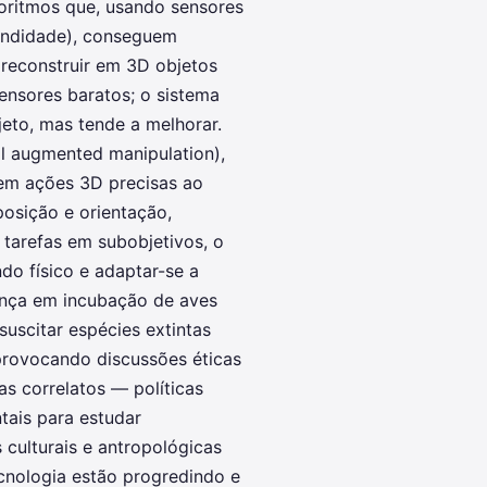
oritmos que, usando sensores
undidade), conseguem
e reconstruir em 3D objetos
ensores baratos; o sistema
eto, mas tende a melhorar.
l augmented manipulation),
em ações 3D precisas ao
osição e orientação,
 tarefas em subobjetivos, o
do físico e adaptar-se a
ança em incubação de aves
ssuscitar espécies extintas
rovocando discussões éticas
s correlatos — políticas
tais para estudar
ulturais e antropológicas
cnologia estão progredindo e