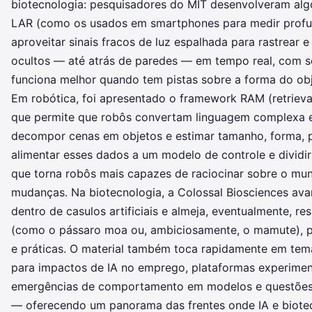
biotecnologia: pesquisadores do MIT desenvolveram alg
LAR (como os usados em smartphones para medir prof
aproveitar sinais fracos de luz espalhada para rastrear 
ocultos — até atrás de paredes — em tempo real, com s
funciona melhor quando tem pistas sobre a forma do obj
Em robótica, foi apresentado o framework RAM (retrieva
que permite que robôs convertam linguagem complexa 
decompor cenas em objetos e estimar tamanho, forma, p
alimentar esses dados a um modelo de controle e dividir
que torna robôs mais capazes de raciocinar sobre o mun
mudanças. Na biotecnologia, a Colossal Biosciences av
dentro de casulos artificiais e almeja, eventualmente, re
(como o pássaro moa ou, ambiciosamente, o mamute), p
e práticas. O material também toca rapidamente em tema
para impactos de IA no emprego, plataformas experimen­
emergências de comportamento em modelos e questões c
— oferecendo um panorama das frentes onde IA e biote