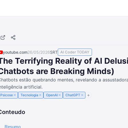
youtube.com
26/05/2026
SRT
AI Coder TODAY
The Terrifying Reality of AI Delu
Chatbots are Breaking Minds)
hatbots estão quebrando mentes, revelando a assustadora 
nteligência artificial.
×
×
×
×
Psicose
Tecnologia
OpenAI
ChatGPT
Conteudo
Resumo