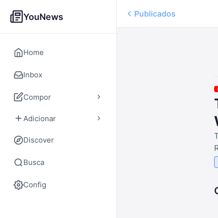
Publicados
YouNews
Home
Inbox
Compor
Adicionar
T
Discover
R
Busca
Config