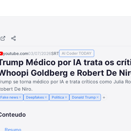
youtube.com
03/07/2026
SRT
AI Coder TODAY
Trump Médico por IA trata os crít
Whoopi Goldberg e Robert De Niro 
rump se torna médico por IA e trata críticos como Julia 
obert De Niro.
×
×
×
×
Fake news
Deepfakes
Politica
Donald Trump
Conteudo
Resumo