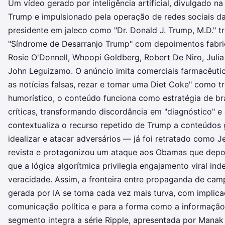
Um vídeo gerado por inteligência artificial, divulgado na
Trump e impulsionado pela operação de redes sociais d
presidente em jaleco como "Dr. Donald J. Trump, M.D." 
"Síndrome de Desarranjo Trump" com depoimentos fabr
Rosie O'Donnell, Whoopi Goldberg, Robert De Niro, Juli
John Leguizamo. O anúncio imita comerciais farmacêutic
as notícias falsas, rezar e tomar uma Diet Coke" como 
humorístico, o conteúdo funciona como estratégia de br
críticas, transformando discordância em "diagnóstico" e
contextualiza o recurso repetido de Trump a conteúdos 
idealizar e atacar adversários — já foi retratado como J
revista e protagonizou um ataque aos Obamas que depoi
que a lógica algorítmica privilegia engajamento viral i
veracidade. Assim, a fronteira entre propaganda de cam
gerada por IA se torna cada vez mais turva, com implic
comunicação política e para a forma como a informação 
segmento integra a série Ripple, apresentada por Manak