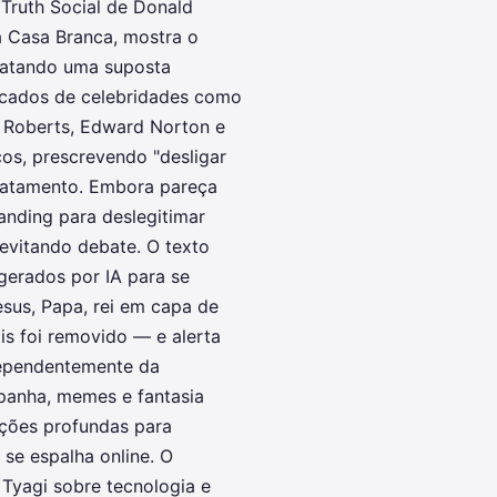
 Truth Social de Donald
a Casa Branca, mostra o
tratando uma suposta
icados de celebridades como
a Roberts, Edward Norton e
os, prescrevendo "desligar
tratamento. Embora pareça
anding para deslegitimar
 evitando debate. O texto
gerados por IA para se
esus, Papa, rei em capa de
s foi removido — e alerta
ndependentemente da
panha, memes e fantasia
ações profundas para
se espalha online. O
 Tyagi sobre tecnologia e