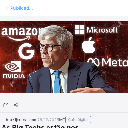
Publicados
braziljournal.com
29/12/2025
MD
Cafe Digital
As Big Techs estão nos