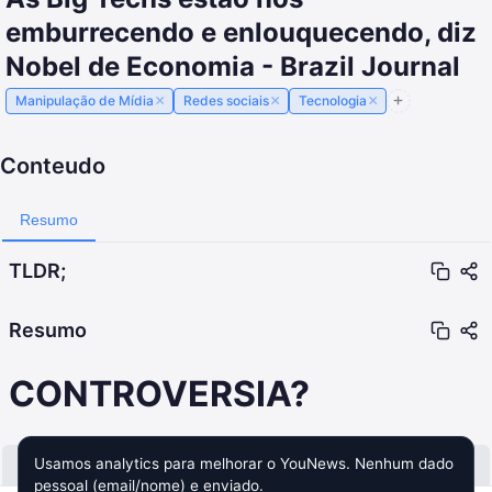
emburrecendo e enlouquecendo, diz
Nobel de Economia - Brazil Journal
×
×
×
Manipulação de Mídia
Redes sociais
Tecnologia
Conteudo
Resumo
TLDR;
Resumo
CONTROVERSIA?
Usamos analytics para melhorar o YouNews. Nenhum dado
Conteudo muito curto para gerar resumo automatico
pessoal (email/nome) e enviado.