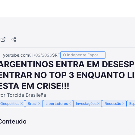
youtube.com
01/02/2026
SRT
O Indepente Esportes
ARGENTINOS ENTRA EM DESESP
ENTRAR NO TOP 3 ENQUANTO L
ESTA EM CRISE!!!
or Torcida Brasileña
×
×
×
×
×
Geopolítica
Brasil
Libertadores
Investações
Recessão
Esp
Conteudo