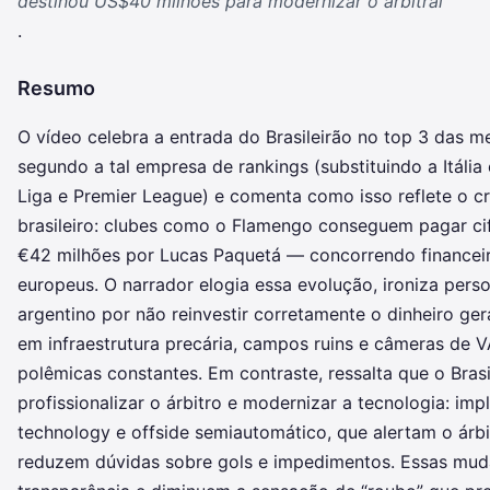
destinou US$40 milhões para modernizar o arbitral
.
Resumo
O vídeo celebra a entrada do Brasileirão no top 3 das m
segundo a tal empresa de rankings (substituindo a Itália
Liga e Premier League) e comenta como isso reflete o c
brasileiro: clubes como o Flamengo conseguem pagar ci
€42 milhões por Lucas Paquetá — concorrendo finance
europeus. O narrador elogia essa evolução, ironiza perso
argentino por não reinvestir corretamente o dinheiro ger
em infraestrutura precária, campos ruins e câmeras de 
polêmicas constantes. Em contraste, ressalta que o Bras
profissionalizar o árbitro e modernizar a tecnologia: imp
technology e offside semiautomático, que alertam o árb
reduzem dúvidas sobre gols e impedimentos. Essas mud