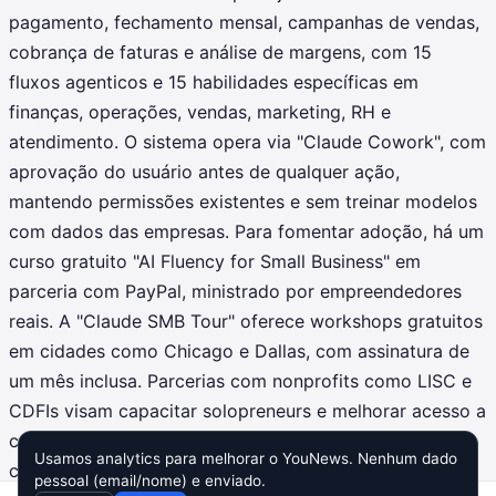
pagamento, fechamento mensal, campanhas de vendas,
cobrança de faturas e análise de margens, com 15
fluxos agenticos e 15 habilidades específicas em
finanças, operações, vendas, marketing, RH e
atendimento. O sistema opera via "Claude Cowork", com
aprovação do usuário antes de qualquer ação,
mantendo permissões existentes e sem treinar modelos
com dados das empresas. Para fomentar adoção, há um
curso gratuito "AI Fluency for Small Business" em
parceria com PayPal, ministrado por empreendedores
reais. A "Claude SMB Tour" oferece workshops gratuitos
em cidades como Chicago e Dallas, com assinatura de
um mês inclusa. Parcerias com nonprofits como LISC e
CDFIs visam capacitar solopreneurs e melhorar acesso a
capital via ferramentas de IA. Inicie em
Usamos analytics para melhorar o YouNews. Nenhum dado
claude.com/solutions/small-business. (198 palavras)
pessoal (email/nome) e enviado.