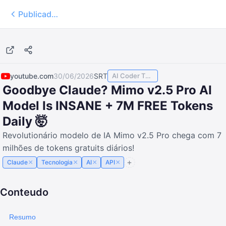
Publicados
21:22
youtube.com
30/06/2026
SRT
AI Coder TODAY
Goodbye Claude? Mimo v2.5 Pro AI
Model Is INSANE + 7M FREE Tokens
Daily 🤯
Revolutionário modelo de IA Mimo v2.5 Pro chega com 7
milhões de tokens gratuits diários!
×
×
×
×
Claude
Tecnologia
AI
API
Conteudo
Resumo