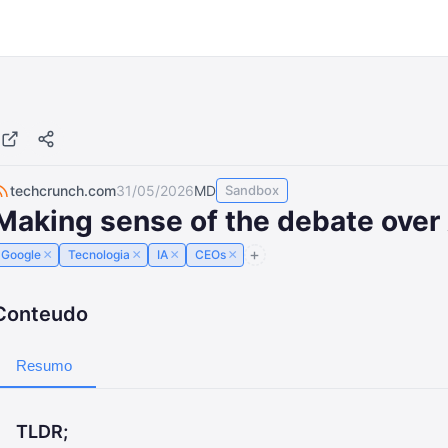
techcrunch.com
31/05/2026
MD
Sandbox
Making sense of the debate over
×
×
×
×
Google
Tecnologia
IA
CEOs
Conteudo
Resumo
TLDR;