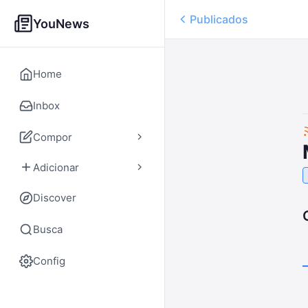
Publicados
YouNews
Home
Inbox
Compor
Adicionar
Discover
Busca
Config