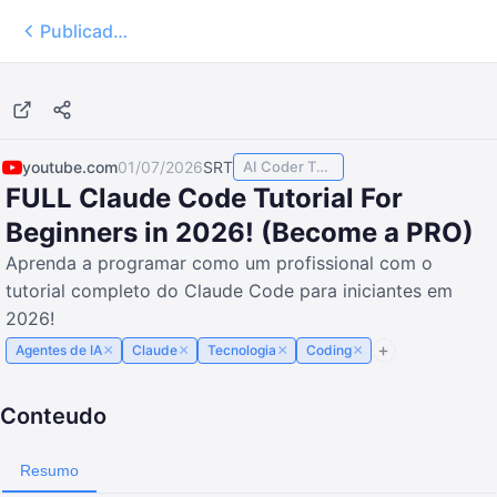
Publicados
1:00:54
youtube.com
01/07/2026
SRT
AI Coder TODAY
FULL Claude Code Tutorial For
Beginners in 2026! (Become a PRO)
Aprenda a programar como um profissional com o
tutorial completo do Claude Code para iniciantes em
2026!
×
×
×
×
Agentes de IA
Claude
Tecnologia
Coding
Conteudo
Resumo