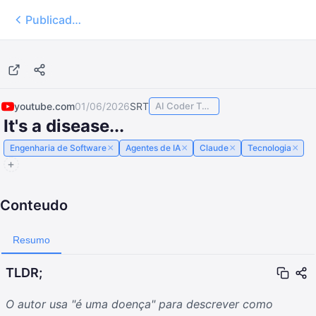
Publicados
10:44
youtube.com
01/06/2026
SRT
AI Coder TODAY
It's a disease...
×
×
×
×
Engenharia de Software
Agentes de IA
Claude
Tecnologia
Conteudo
Resumo
TLDR;
O autor usa "é uma doença" para descrever como